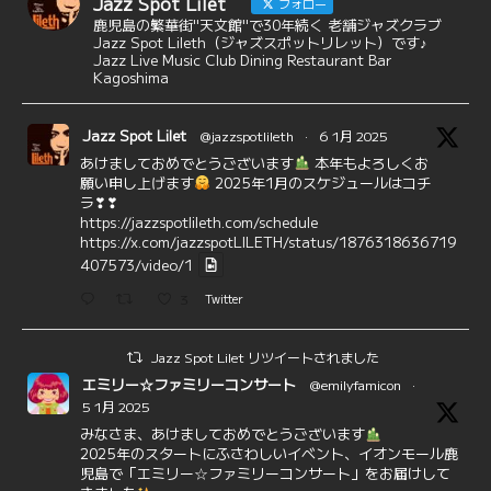
Jazz Spot Lilet
フォロー
鹿児島の繁華街"天文館"で30年続く 老舗ジャズクラブ
Jazz Spot Lileth（ジャズスポットリレット）です♪
Jazz Live Music Club Dining Restaurant Bar
Kagoshima
Jazz Spot Lilet
@jazzspotlileth
·
6 1月 2025
あけましておめでとうございます
本年もよろしくお
願い申し上げます
2025年1月のスケジュールはコチ
ラ❣❣
https://jazzspotlileth.com/schedule
https://x.com/jazzspotLILETH/status/1876318636719
407573/video/1
3
Twitter
Jazz Spot Lilet リツイートされました
エミリー☆ファミリーコンサート
@emilyfamicon
·
5 1月 2025
みなさま、あけましておめでとうございます
2025年のスタートにふさわしいイベント、イオンモール鹿
児島で「エミリー☆ファミリーコンサート」をお届けして