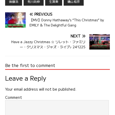
後藤浩
有川尚伸
生演奏
磯山和彦
PREVIOUS
【MV】Donny Hathaway’s “This Christmas” by
EMILY & The Delightful Gang
NEXT
Have a Jazzy Christmas ☆ リレット・ファミリ
ー・クリスマス・ジャズ・ライブ♪ 241225
Be the first to comment
Leave a Reply
Your email address will not be published.
Comment