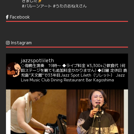
きました
#バルーンアート
#うたのおねえさん
https://t.co/aYIuxnz…
Facebook
6
7
Twitter
Jazz Spot Lilet
@jazzspotlileth
·
12 12月 2024
Instagram
@delightful_gang
が、ダニー・ハサウェイ（Donny
Hathaway）のクリスマス定番曲「This Christmas」をカ
バー♪♬
jazzspotlileth
当店での演奏シーンもご覧いただけます❣❣
◇毎晩生演奏 19時〜
◆ライブ料金 ¥3,300+ご飲食代
(何
#天文館ミリオネーション
#ジャミラ
#クリスマスソング
回ステージを観ても追加料金かかりません)
◆日曜 定休日
鹿
https://youtu.be/2lhypP4KWc4?si=CEbY-wEg5HDc_iEv
児島"天文館"で33年目Jazz Spot Lileth（リレット）
Jazz
Live Music Club Dining Restaurant Bar Kagoshima
6
Twitter
Jazz Spot Lilet
@jazzspotlileth
·
11 11月 2024
忘年会＆新年会 ご予約承り中❣❣
☆窓辺から天文館ミリオネーション
☆JAZZの生演奏を聴きながら♪
☆地産地消に拘ったフードメニュー
プラン内容はご予算とご要望に応じてアレンジ可能ですの
で、お気軽にお問い合せください