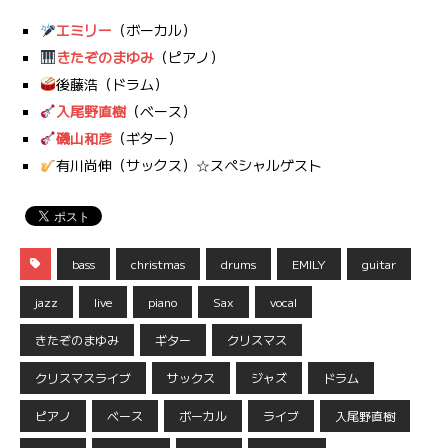
エミリー
（ボーカル）
きたぞのまゆみ
（ピアノ）
後藤浩（ドラム）
入尾野直樹
（ベース）
磯山和彦
（ギター）
有川尚伸（サックス）☆スペシャルゲスト
bass
christmas
drums
EMILY
guitar
jazz
live
piano
Sax
vocal
きたぞのまゆみ
ギター
クリスマス
クリスマスライブ
サックス
ジャズ
ドラム
ピアノ
ベース
ボーカル
ライブ
入尾野直樹