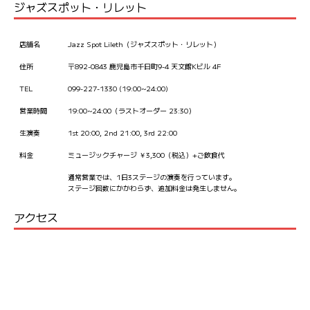
ジャズスポット・リレット
店舗名
Jazz Spot Lileth（ジャズスポット・リレット）
住所
〒892-0843 鹿児島市千日町9-4 天文館Kビル 4F
TEL
099-227-1330 (19:00~24:00)
営業時間
19:00~24:00（ラストオーダー 23:30）
生演奏
1st 20:00, 2nd 21:00, 3rd 22:00
料金
ミュージックチャージ ￥3,300（税込）+ご飲食代
通常営業では、1日3ステージの演奏を行っています。
ステージ回数にかかわらず、追加料金は発生しません。
アクセス