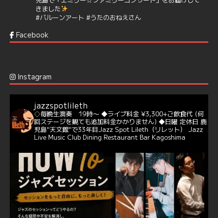
きました
#バルーンアート
#うたのおねえさん
https://t.co/aYIuxnz…
Facebook
6
7
Twitter
Jazz Spot Lilet
@jazzspotlileth
·
12 12月 2024
Instagram
@delightful_gang
が、ダニー・ハサウェイ（Donny
Hathaway）のクリスマス定番曲「This Christmas」をカ
バー♪♬
jazzspotlileth
当店での演奏シーンもご覧いただけます❣❣
◇毎晩生演奏 19時〜
◆ライブ料金 ¥3,300+ご飲食代
(何
#天文館ミリオネーション
#ジャミラ
#クリスマスソング
回ステージを観ても追加料金かかりません)
◆日曜 定休日
鹿
https://youtu.be/2lhypP4KWc4?si=CEbY-wEg5HDc_iEv
児島"天文館"で33年目Jazz Spot Lileth（リレット）
Jazz
Live Music Club Dining Restaurant Bar Kagoshima
6
Twitter
Jazz Spot Lilet
@jazzspotlileth
·
11 11月 2024
忘年会＆新年会 ご予約承り中❣❣
☆窓辺から天文館ミリオネーション
☆JAZZの生演奏を聴きながら♪
☆地産地消に拘ったフードメニュー
プラン内容はご予算とご要望に応じてアレンジ可能ですの