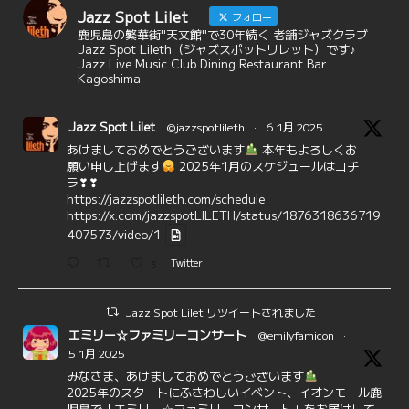
Jazz Spot Lilet
フォロー
鹿児島の繁華街"天文館"で30年続く 老舗ジャズクラブ
Jazz Spot Lileth（ジャズスポットリレット）です♪
Jazz Live Music Club Dining Restaurant Bar
Kagoshima
Jazz Spot Lilet
@jazzspotlileth
·
6 1月 2025
あけましておめでとうございます
本年もよろしくお
願い申し上げます
2025年1月のスケジュールはコチ
ラ❣❣
https://jazzspotlileth.com/schedule
https://x.com/jazzspotLILETH/status/1876318636719
407573/video/1
3
Twitter
Jazz Spot Lilet リツイートされました
エミリー☆ファミリーコンサート
@emilyfamicon
·
5 1月 2025
みなさま、あけましておめでとうございます
2025年のスタートにふさわしいイベント、イオンモール鹿
児島で「エミリー☆ファミリーコンサート」をお届けして