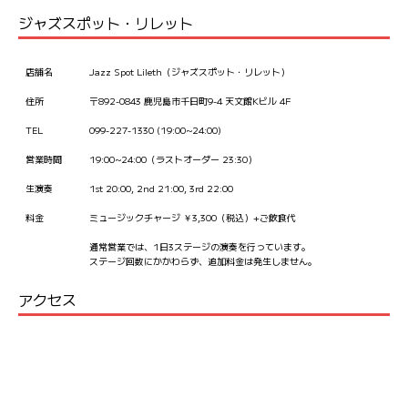
ジャズスポット・リレット
店舗名
Jazz Spot Lileth（ジャズスポット・リレット）
住所
〒892-0843 鹿児島市千日町9-4 天文館Kビル 4F
TEL
099-227-1330 (19:00~24:00)
営業時間
19:00~24:00（ラストオーダー 23:30）
生演奏
1st 20:00, 2nd 21:00, 3rd 22:00
料金
ミュージックチャージ ￥3,300（税込）+ご飲食代
通常営業では、1日3ステージの演奏を行っています。
ステージ回数にかかわらず、追加料金は発生しません。
アクセス