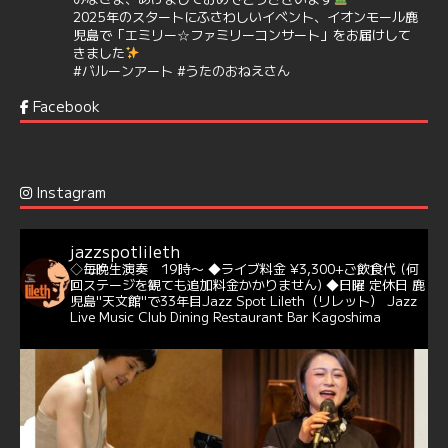
2025年のスタートにふさわしいイベント、イオンモール鹿
児島で「エミリー☆ファミリーコンサート」をお届けして
きました
#バルーンアート
#うたのおねえさん
https://t.co/aYIuxnz…
Facebook
6
7
Twitter
Jazz Spot Lilet
@jazzspotlileth
·
12 12月 2024
Instagram
@delightful_gang
が、ダニー・ハサウェイ（Donny
Hathaway）のクリスマス定番曲「This Christmas」をカ
バー♪♬
jazzspotlileth
当店での演奏シーンもご覧いただけます❣❣
◇毎晩生演奏 19時〜
◆ライブ料金 ¥3,300+ご飲食代
(何
#天文館ミリオネーション
#ジャミラ
#クリスマスソング
回ステージを観ても追加料金かかりません)
◆日曜 定休日
鹿
https://youtu.be/2lhypP4KWc4?si=CEbY-wEg5HDc_iEv
児島"天文館"で33年目Jazz Spot Lileth（リレット）
Jazz
Live Music Club Dining Restaurant Bar Kagoshima
6
Twitter
Jazz Spot Lilet
@jazzspotlileth
·
11 11月 2024
忘年会＆新年会 ご予約承り中❣❣
☆窓辺から天文館ミリオネーション
☆JAZZの生演奏を聴きながら♪