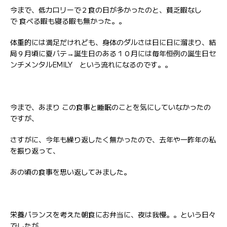
今まで、低カロリーで２食の日が多かったのと、貧乏暇なし
で 食べる暇も寝る暇も無かった。。
体重的には満足だけれども、身体のダルさは日に日に溜まり、結
局９月頃に夏バテ→誕生日のある１０月には毎年恒例の誕生日セ
ンチメンタルEMILY という流れになるのです。。
今まで、あまり この食事と睡眠のことを気にしていなかったの
ですが、
さすがに、今年も繰り返したく無かったので、去年や一昨年の私
を振り返って、
あの頃の食事を思い返してみました。
栄養バランスを考えた朝食にお弁当に、夜は我慢。。という日々
でしたが、