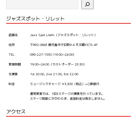
ジャズスポット・リレット
店舗名
Jazz Spot Lileth（ジャズスポット・リレット）
住所
〒892-0843 鹿児島市千日町9-4 天文館Kビル 4F
TEL
099-227-1330 (19:00~24:00)
営業時間
19:00~24:00（ラストオーダー 23:30）
生演奏
1st 20:00, 2nd 21:00, 3rd 22:00
料金
ミュージックチャージ ￥3,300（税込）+ご飲食代
通常営業では、1日3ステージの演奏を行っています。
ステージ回数にかかわらず、追加料金は発生しません。
アクセス