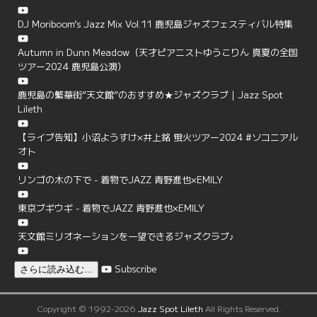
DJ Moriboom’s Jazz Mix Vol.11 鹿児島ジャズフェスティバル特集
Autumn in Dunn Meadow（天才ピアニストゆうこりん 真夏の全国
ツアー2024 鹿児島公演）
鹿児島の繁華街”天文館”のおすすめ★ジャズクラブ | Jazz Spot
Lileth
【ライブ告知】小沼ようすけ×井上銘 蛍火ツアー2024 #ソコニアル
オト
リンゴの木の下で - 着物でJAZZ 青野進也×EMILY
東京ブギウギ - 着物でJAZZ 青野進也×EMILY
天文館ミリオネーションを一望できるジャズクラブ♪
Subscribe
さらに読み込む...
Copyright © 1992-2026
Jazz Spot Lileth
All Rights Reserved.