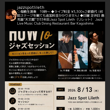
バー♪♬
jazzspotlileth
当店での演奏シーンもご覧いただけます❣❣
◇毎晩生演奏 19時〜
◆ライブ料金 ¥3,300+ご飲食代
(何
#天文館ミリオネーション
#ジャミラ
#クリスマスソング
回ステージを観ても追加料金かかりません)
◆日曜 定休日
鹿
https://youtu.be/2lhypP4KWc4?si=CEbY-wEg5HDc_iEv
児島"天文館"で33年目Jazz Spot Lileth（リレット）
Jazz
Live Music Club Dining Restaurant Bar Kagoshima
6
Twitter
Jazz Spot Lilet
@jazzspotlileth
·
11 11月 2024
忘年会＆新年会 ご予約承り中❣❣
☆窓辺から天文館ミリオネーション
☆JAZZの生演奏を聴きながら♪
☆地産地消に拘ったフードメニュー
プラン内容はご予算とご要望に応じてアレンジ可能ですの
で、お気軽にお問い合せください
https://jazzspotlileth.com/recommend/8650
6
7
Twitter
Load More