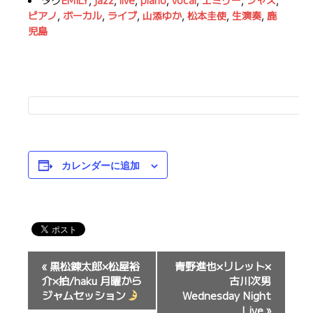
ピアノ
,
ボーカル
,
ライブ
,
山添ゆか
,
松本圭使
,
生演奏
,
鹿
児島
カレンダーに追加
イ
«
黒松錬太郎×松屋裕
青野進也×リレット×
ベ
介×拍/haku 月曜から
古川次男
ン
ジャムセッション
Wednesday Night
Live
»