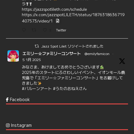
ラ❣❣
https://jazzspotlileth.com/schedule
https://x.com/jazzspotLILETH/status/1876318636719
407573/video/1
3
Twitter
Jazz Spot Lilet リツイートされました
エミリー☆ファミリーコンサート
@emilyfamicon
·
5 1月 2025
みなさま、あけましておめでとうございます
2025年のスタートにふさわしいイベント、イオンモール鹿
児島で「エミリー☆ファミリーコンサート」をお届けして
きました
#バルーンアート
#うたのおねえさん
https://t.co/aYIuxnz…
Facebook
6
7
Twitter
Jazz Spot Lilet
@jazzspotlileth
·
12 12月 2024
Instagram
@delightful_gang
が、ダニー・ハサウェイ（Donny
Hathaway）のクリスマス定番曲「This Christmas」をカ