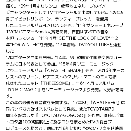
輝く。 ‘09年1月よりサンヨー乾電池エネループのイメー
ジキャラクターとしてTVコマーシャルに出演している。’09年5
月デイビットサンボーン、ランディーブレッカーを起用
したニューアルバムPLATONIC発売。‘11年サンヨーエネループ
TVCMがコマーシャル大賞を受賞、吉田はすべての音楽
を担当している。’11年4月15日”THE LOOK OF LOVE” ’12
年”FOR WINTER”を発売。‘13年書籍、DVD,YOU TUBEと連動
した
ソロギター名曲集を発売。’14年、9月韓国文化国際交流フォー
ラムに日本代表として参加。‘15年4月ソニーミュージック
よりニューアルバム『A PASTEL SHADE』発売。2016年ボーカ
リストのマリーン、ピアニストのクリヤ・マコトの三人で結
成されたユニット『THREESOME』、’16年4月にアルバム
『CUBIC MAGIC』をソニーミュージックより発売。大好評を博
す。
この年の最優秀録音賞を受賞する。‘17年8月『WHATEVER!』は
同バンドでの2ndアルバムとして発売。またTOYOTA店70
周年を記念した『TOYOTADでGOGOGO』を作曲、同時に全国
トヨタ店1000店舗以上に及ぶロケをまとめたPVの総合プ
ロデュースを務める。他にも’18年封切り予定のハリウッド映画