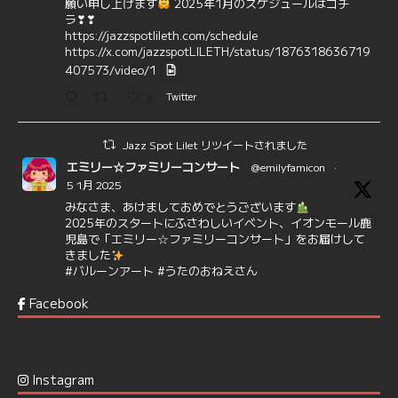
願い申し上げます
2025年1月のスケジュールはコチ
ラ❣❣
https://jazzspotlileth.com/schedule
https://x.com/jazzspotLILETH/status/1876318636719
407573/video/1
3
Twitter
Jazz Spot Lilet リツイートされました
エミリー☆ファミリーコンサート
@emilyfamicon
·
5 1月 2025
みなさま、あけましておめでとうございます
2025年のスタートにふさわしいイベント、イオンモール鹿
児島で「エミリー☆ファミリーコンサート」をお届けして
きました
#バルーンアート
#うたのおねえさん
https://t.co/aYIuxnz…
Facebook
6
7
Twitter
Jazz Spot Lilet
@jazzspotlileth
·
12 12月 2024
Instagram
@delightful_gang
が、ダニー・ハサウェイ（Donny