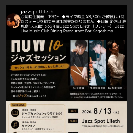
Hathaway）のクリスマス定番曲「This Christmas」をカ
バー♪♬
jazzspotlileth
当店での演奏シーンもご覧いただけます❣❣
◇毎晩生演奏 19時〜
◆ライブ料金 ¥3,300+ご飲食代
(何
#天文館ミリオネーション
#ジャミラ
#クリスマスソング
回ステージを観ても追加料金かかりません)
◆日曜 定休日
鹿
https://youtu.be/2lhypP4KWc4?si=CEbY-wEg5HDc_iEv
児島"天文館"で33年目Jazz Spot Lileth（リレット）
Jazz
Live Music Club Dining Restaurant Bar Kagoshima
6
Twitter
Jazz Spot Lilet
@jazzspotlileth
·
11 11月 2024
忘年会＆新年会 ご予約承り中❣❣
☆窓辺から天文館ミリオネーション
☆JAZZの生演奏を聴きながら♪
☆地産地消に拘ったフードメニュー
プラン内容はご予算とご要望に応じてアレンジ可能ですの
で、お気軽にお問い合せください
https://jazzspotlileth.com/recommend/8650
6
7
Twitter
Load More