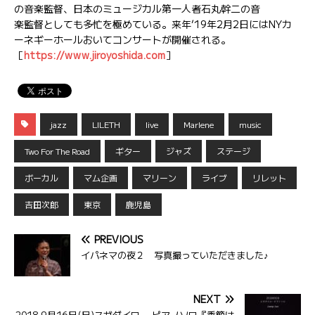
の音楽監督、日本のミュージカル第一人者石丸幹二の音
楽監督としても多忙を極めている。来年’19年2月2日にはNYカ
ーネギーホールおいてコンサートが開催される。
［
https://www.jiroyoshida.com
］
jazz
LILETH
live
Marlene
music
Two For The Road
ギター
ジャズ
ステージ
ボーカル
マム企画
マリーン
ライブ
リレット
吉田次郎
東京
鹿児島
PREVIOUS
イパネマの夜２ 写真撮っていただきました♪
NEXT
2018 9月16日(日)スガダイロー ピアノソロ『季節は