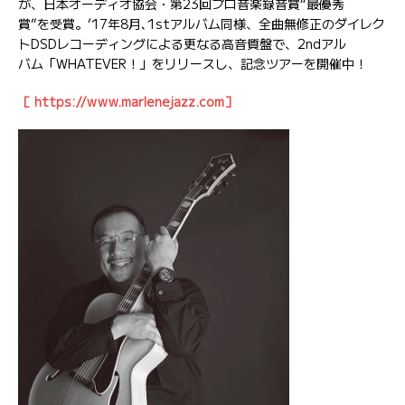
が、日本オーディオ協会・第23回プロ音楽録音賞“最優秀
賞”を受賞。’17年8月､1stアルバム同様、全曲無修正のダイレク
トDSDレコーディングによる更なる高音質盤で、2ndアル
バム「WHATEVER！」をリリースし、記念ツアーを開催中！
［ https://www.marlenejazz.com］