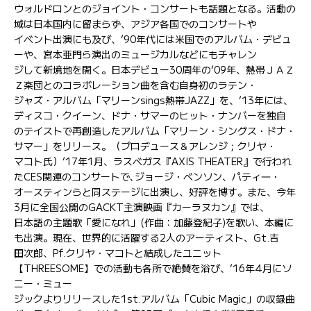
ウォルドロンとのジョイント・コンサートも話題となる。活動の
域は日本国内に留まらず、アジア各国でのコンサートや
イベント出演にも及び、’90年代には米国でのアルバム・デビュ
ーや、宮本亜門ら演出のミュージカルなどにもチャレン
ジして新境地を開く。日本デビュー30周年の’09年、熱帯ＪＡＺ
Ｚ楽団とのコラボレーション曲を含む自身初のラテン・
ジャズ・アルバム「マリーンsings熱帯JAZZ」を、’13年には、
ディスコ・クイーン、ドナ・サマーのヒット・ナンバーを独自
のテイストで再創造したアルバム「マリーン・シングス・ドナ・
サマー」をリリース。（プロデュース＆アレンジ；クリヤ・
マコト氏）’17年1月、ラスベガス『AXIS THEATER』で行われ
たCES関連のコンサートで､ジョージ・ベンソン、パティ―・
オースティンらと同ステージに出演し、好評を博す。また、今年
3月に全国公開のGACKT主演映画『カーラヌカン』では、
日本語の主題歌「愛になれ」(作曲：加藤登紀子)を歌い、本編に
も出演。現在、世界的に活躍する2人のアーティスト、Gt.吉
田次郎、Pf.クリヤ・マコトと結成したユニット
【THREESOME】での活動も各所で絶賛を浴び、’16年4月にソ
ニー・ミュー
ジックよりリリースした1st.アルバム「Cubic Magic」の収録曲