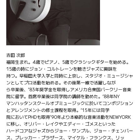
吉田 次郎
福岡生まれ。4歳でピアノ、5歳でクラシックギターを始める。
15歳の時にジョン・コルトレーンを聴きジャズに興味を
持つ。早稲田大学入学と同時に上京し、スタジオ・ミュージシャ
ンとしてプロ活動を始める。その後第一線で活躍しなが
ら卒業後、’83年奨学金を取得しアメリカ合衆国バークリー音楽
院に留学。首席卒業後は同学院の講師を勤めた。‘88年NY
マンハッタンスクールオブミュージックに於いてコンポジション
とアレンジメントの修士課程を取得。’15年には同学
院においてPHDも取得’90年より本格的な音楽活動をNEWYORK
に移し、オリバー・レイクやエディー・ゴメスといった
ハードコアなジャズからジョー・サンプル、ジョー・チェンバー
ス、ブレッカー・ブラザース、マイケル・フランクス、リッ