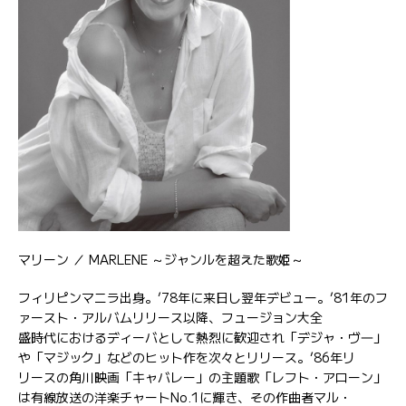
マリーン ／ MARLENE ～ジャンルを超えた歌姫～
フィリピンマニラ出身。’78年に来日し翌年デビュー。’81年のフ
ァースト・アルバムリリース以降、フュージョン大全
盛時代におけるディーバとして熱烈に歓迎され「デジャ・ヴ―」
や「マジック」などのヒット作を次々とリリース。’86年リ
リースの角川映画「キャバレー」の主題歌「レフト・アローン」
は有線放送の洋楽チャートNo.1に輝き、その作曲者マル・