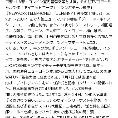
ゴ響・LA響・ロンドン室内管弦楽等と共演。その他TVコマーシ
ャル制作「ダイエットコーク」「シンガポール航空」
『NEWYORKTELEPHONE』「JCPENNY」等多数手掛ける。又
98年~2001年まで人気ニュースワイド番組「ブロード・キャス
ター」のテーマ曲も制作。またこれまでにケミストリー、相田翔
子、今陽子、マリーン、石丸幹二、ケイコリー、福山雅治、
浜崎あゆみ、須川信也、山形由美をはじめとする数多くの邦人ア
ーティストのレコーディング、ツアーサポートをこなし
ている。’00年、キングからポリスターレコードに移籍し、イン
スト・アルバムとしては大ヒットになった「イン・マイ・ラ
イフ」を発表。世界的に有名なギターメーカー”タカミネ”より
JIROYOSHIDAシグネイチャーモデルが発売される。同年5
月、国際連合ニューヨーク本部から日本人としては2人目の国連
WAFUNIF親善大使に任命される。7月7日には国連本部
内オーディトリアムにおいて任命式と記念コンサートか開催され
た。日本総領事を含む24か国のミッションが多数参
加し大盛会に終わった。‘03年10月20～24日、NHK人気番組
『公園通りで会いましょう』のウィークリーホストを勤め、1
週間に及び多彩なゲスト(八代亜紀、三宅裕司、他)と伴に吉田次
郎ワールドを繰り広げさらに彼の才能がお茶の間に浸
透した。‘05年インターネットにおける人気ギタリスト第1位に