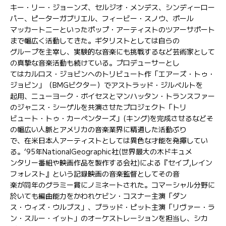
キー・リー・ジョーンズ、セルジオ・メンデス、シンディーロー
パー、ピーターガブリエル、フィービー・スノウ、ポール
マッカートニーといったポップ・アーティストのツアーサポート
まで幅広く活動してきた。ギタリストとしては自らの
グループを主宰し、実験的な音楽にも挑戦するなど芸術家として
の真摯な音楽活動も続けている。プロデューサーとし
てはカルロス・ジョビンへのトリビュート作「エアーズ・トゥ・
ジョビン」（BMGビクター）でアストラッド・ジルベルトを
起用、ニューヨーク・ボイセスとマンハッタン・トランスファー
のジャニス・シーゲルを共演させたプロジェクト「トリ
ビュート・トゥ・カーペンターズ」(キング)を完成させるなどそ
の幅広い人脈とアメリカの音楽業界に精通した活動ぶり
で、在米日本人アーティストとしては異色な才能を発揮してい
る。‘95年NationalGeographic社(世界最大の木ドキュメ
ンタリー番組や映画作品を製作する会社)による『セイブ,レイン
フォレスト』という記録映画の音楽監督としてその音
楽が同年のグラミー賞にノミネートされた。コマーシャル分野に
於いても編曲能力をかわれケビン・コスナー主演「ダン
ス・ウィズ・ウルブス」、ブラッド・ピット主演「リヴァー・ラ
ン・スルー・イット」のオーケストレーションを担当し、シカ